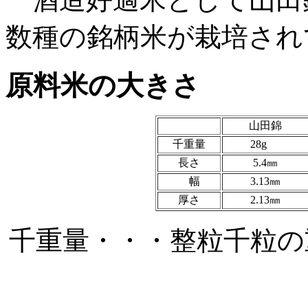
数種の銘柄米が栽培され
原料米の大きさ
山田錦
千重量
28g
長さ
5.4㎜
幅
3.13㎜
厚さ
2.13㎜
千重量・・・整粒千粒の重