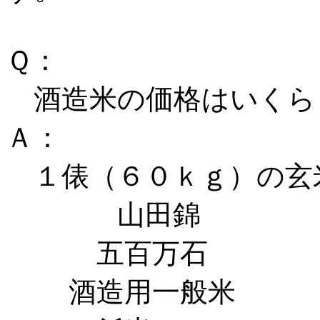
Ｑ：
酒造米の価格はいくら
Ａ：
１俵（６０ｋｇ）の玄
山田錦 ２９
五百万石 ２１
酒造用一般米 １９