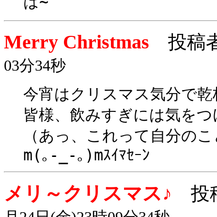
は~
Merry Christmas
投稿
03分34秒
今宵はクリスマス気分で乾
皆様、飲みすぎには気をつ
（あっ、これって自分のこ
m(｡-_-｡)mｽｲﾏｾｰﾝ
メリ～クリスマス♪
投